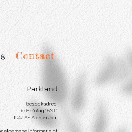
s
Contact
Parkland
bezoekadres:
​De Heining 153 D
1047 AE Amsterdam
r algemene informatie of