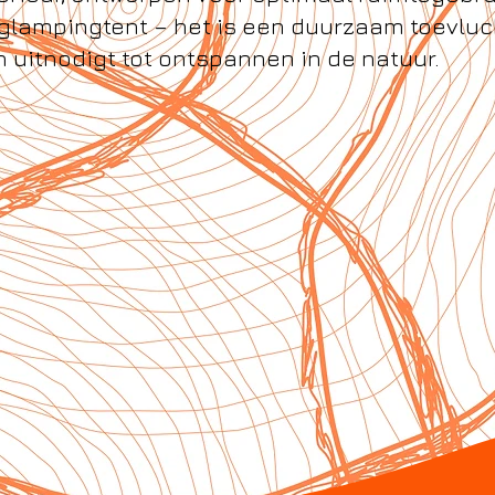
glampingtent – het is een duurzaam toevlu
n uitnodigt tot ontspannen in de natuur.