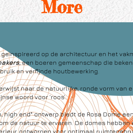
More
 geïnspireerd op de architectuur en het va
hakers
, een boeren gemeenschap die beken
ruik en verfijnde houtbewerking.
erwijst naar de natuurlijke, ronde vorm van 
jnse woord voor ‘roos’.
h, high end" ontwerp biedt de Rosa Dome een
r om de natuur te ervaren. De domes hebben
erieur, ontworpen voor optimaal ruimtegebr