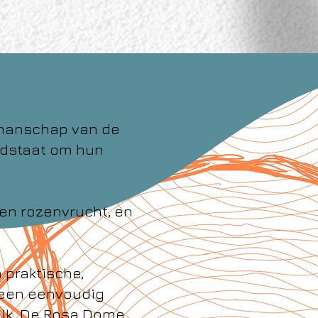
kmanschap van de
dstaat om hun
een rozenvrucht, en
 praktische,
 een eenvoudig
uik. De Rosa Dome