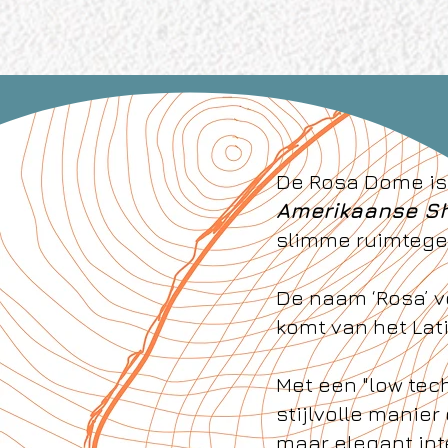
De Rosa Dome is
Amerikaanse S
slimme ruimtegeb
De naam ‘Rosa’ v
komt van het Lati
Met een "low tec
stijlvolle manie
maar elegant int